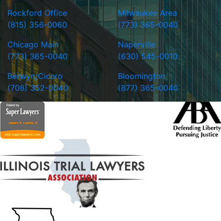
Rockford Office
Milwaukee Area
(815) 356-0060
(773) 365-0040
Chicago Main
Naperville
(773) 365-0040
(630) 545-0010
Berwyn/Cicero
Bloomington
(708) 352-0040
(877) 365-0040